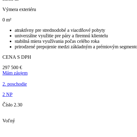
Výmera exteriéru
0 m²
atraktívny pre strednodobé a viacdňové pobyty
univerzálne využitie pre páry a firemnú klientelu
stabilná miera využívania počas celého roka
prirodzené prepojenie medzi základným a prémiovým segmen
CENA S DPH
297 500 €
Mám záujem
2. poschodie
2 NP
Číslo 2.30
Voľný