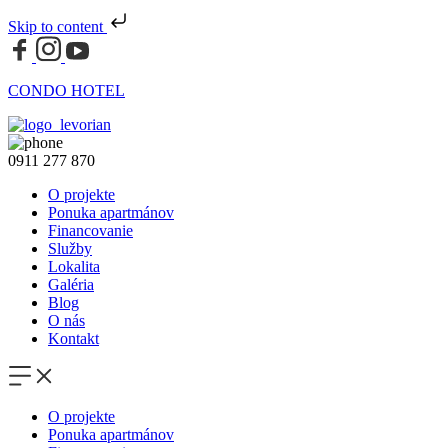
Skip to content
CONDO HOTEL
0911 277 870
O projekte
Ponuka apartmánov
Financovanie
Služby
Lokalita
Galéria
Blog
O nás
Kontakt
O projekte
Ponuka apartmánov