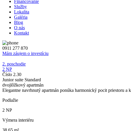
Financovanie
Služby
Lokalita
Galéria
Blog
O nás
Kontakt
0911 277 870
Mám záujem o investíciu
2. poschodie
2 NP
Číslo 2.30
Junior suite Standard
dvojlôžkový apartmán
Elegantne navrhnutý apartmán ponúka harmonický pocit priestoru a k
Podlažie
2 NP
Výmera interiéru
38.65 m²