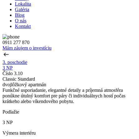
Lokalita
Galéria
Blog
O nás
Kontakt
0911 277 870
Mám záujem o investíciu
3. poschodie
3 NP
Číslo 3.10
Classic Standard
dvojlôžkový apartmán
Funkčné usporiadanie, elegantné detaily a príjemná atmosféra
ponúkne útulný komfort pre páry či individuálnych hostí počas
krátkeho alebo víkendového pobytu.
Podlažie
3 NP
Výmera interiéru