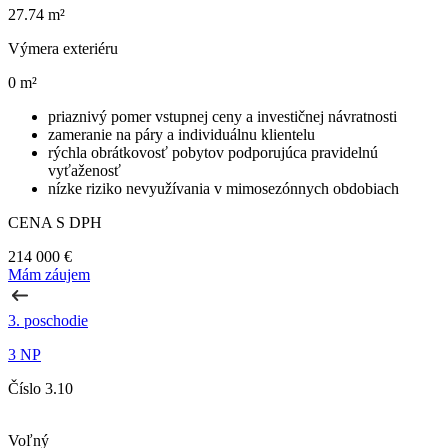
27.74 m²
Výmera exteriéru
0 m²
priaznivý pomer vstupnej ceny a investičnej návratnosti
zameranie na páry a individuálnu klientelu
rýchla obrátkovosť pobytov podporujúca pravidelnú
vyťaženosť
nízke riziko nevyužívania v mimosezónnych obdobiach
CENA S DPH
214 000 €
Mám záujem
3. poschodie
3 NP
Číslo 3.10
Voľný