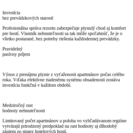
Investícia
bez prevádzkových starostí
Profesionálna správa rezortu zabezpečuje plynulý chod aj komfort
pre hostí. Vlastník nehnuteľnosti sa tak môže spoľahnúť, že je o
všetko postarané, bez potreby riešenia každodennej prevádzky.
Pravidelný
pasívny príjem
Výnos z prenájmu plynie z vyťaženosti apartmánov počas celého
roka. Vďaka efektívne riadenému systému obsadenosti zostáva
investícia funkčná v každom období.
Medziročný rast
hodnoty nehnuteľnosti
Limitovaný počet apartmánov a poloha vo vyhľadávanom regióne
vytvárajú prirodzený predpoklad na rast hodnoty aj dlhodobý
záujem zo strany hotelových hostí.