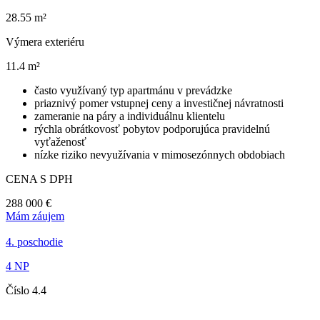
28.55 m²
Výmera exteriéru
11.4 m²
často využívaný typ apartmánu v prevádzke
priaznivý pomer vstupnej ceny a investičnej návratnosti
zameranie na páry a individuálnu klientelu
rýchla obrátkovosť pobytov podporujúca pravidelnú
vyťaženosť
nízke riziko nevyužívania v mimosezónnych obdobiach
CENA S DPH
288 000 €
Mám záujem
4. poschodie
4 NP
Číslo 4.4