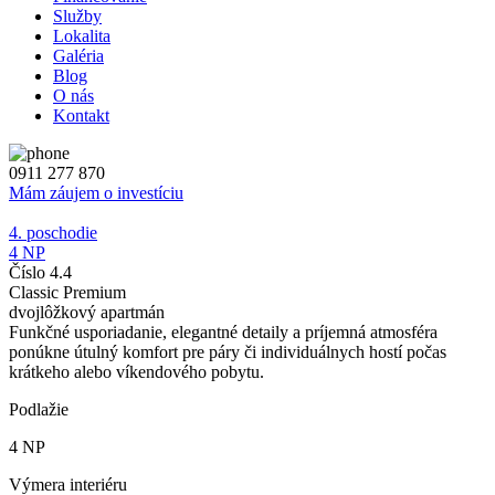
Služby
Lokalita
Galéria
Blog
O nás
Kontakt
0911 277 870
Mám záujem o investíciu
4. poschodie
4 NP
Číslo 4.4
Classic Premium
dvojlôžkový apartmán
Funkčné usporiadanie, elegantné detaily a príjemná atmosféra
ponúkne útulný komfort pre páry či individuálnych hostí počas
krátkeho alebo víkendového pobytu.
Podlažie
4 NP
Výmera interiéru