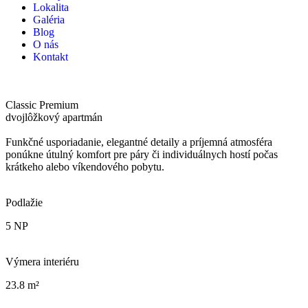
Lokalita
Galéria
Blog
O nás
Kontakt
Classic Premium
dvojlôžkový apartmán
Funkčné usporiadanie, elegantné detaily a príjemná atmosféra
ponúkne útulný komfort pre páry či individuálnych hostí počas
krátkeho alebo víkendového pobytu.
Podlažie
5 NP
Výmera interiéru
23.8 m²