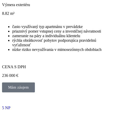
Výmera exteriéru
8.82 m²
často využívaný typ apartmánu v prevádzke
priaznivý pomer vstupnej ceny a investičnej návratnosti
zameranie na páry a individuálnu klientelu
rýchla obrátkovosť pobytov podporujúca pravidelnú
vyťaženosť
nízke riziko nevyužívania v mimosezónnych obdobiach
CENA S DPH
236 000 €
Mám záujem
5 NP