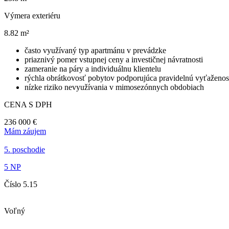
Výmera exteriéru
8.82 m²
často využívaný typ apartmánu v prevádzke
priaznivý pomer vstupnej ceny a investičnej návratnosti
zameranie na páry a individuálnu klientelu
rýchla obrátkovosť pobytov podporujúca pravidelnú vyťaženo
nízke riziko nevyužívania v mimosezónnych obdobiach
CENA S DPH
236 000 €
Mám záujem
5. poschodie
5 NP
Číslo 5.15
Voľný