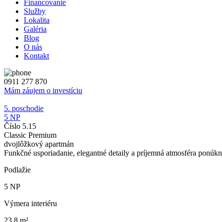
Financovanie
Služby
Lokalita
Galéria
Blog
O nás
Kontakt
0911 277 870
Mám záujem o investíciu
5. poschodie
5 NP
Číslo 5.15
Classic Premium
dvojlôžkový apartmán
Funkčné usporiadanie, elegantné detaily a príjemná atmosféra ponúkn
Podlažie
5 NP
Výmera interiéru
23.8 m²