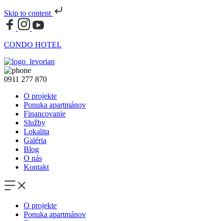
Skip to content
CONDO HOTEL
0911 277 870
O projekte
Ponuka apartmánov
Financovanie
Služby
Lokalita
Galéria
Blog
O nás
Kontakt
O projekte
Ponuka apartmánov