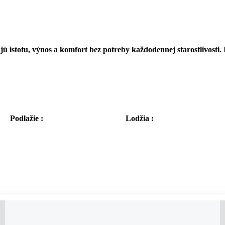
ú istotu, výnos a komfort bez potreby každodennej starostlivosti.
R
Podlažie :
Lodžia :