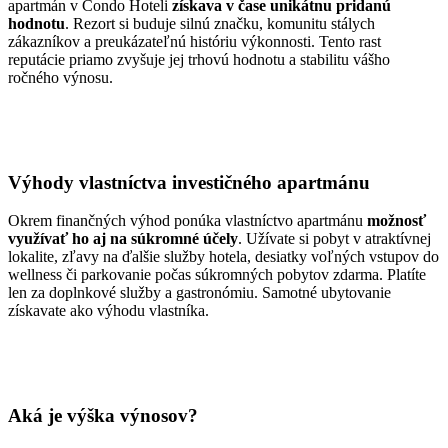
apartmán v Condo Hoteli
získava v čase unikátnu pridanú
hodnotu
. Rezort si buduje silnú značku, komunitu stálych
zákazníkov a preukázateľnú históriu výkonnosti. Tento rast
reputácie priamo zvyšuje jej trhovú hodnotu a stabilitu vášho
ročného výnosu.
Výhody vlastníctva investičného apartmánu
Okrem finančných výhod ponúka vlastníctvo apartmánu
možnosť
využívať ho aj na súkromné účely
. Užívate si pobyt v atraktívnej
lokalite, zľavy na ďalšie služby hotela, desiatky voľných vstupov do
wellness či parkovanie počas súkromných pobytov zdarma. Platíte
len za doplnkové služby a gastronómiu. Samotné ubytovanie
získavate ako výhodu vlastníka.
Aká je výška výnosov?