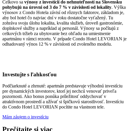
Celkovo sa
výnosy z investícií do nehnuteľností na Slovensku
pohybujú na úrovni od 3 do 7 % v závislosti od lokality
. Výška
výnosov z Condo Hotela závisí od rôznych faktorov, základom je,
aby bol hotel čo najviac dní v roku dostatočne vyťažený. Tu
zohráva svoju úlohu lokalita, kvalita služieb, úroveň gastronómie,
doplnkové služby a napríklad aj personál. Výnosy sa počítajú z
celkových tržieb za ubytovanie bez ohľadu na umiestnenie
apartmánu v rámci rezortu. V prípade Condo Hotel LEVORIAN je
odhadovaný výnos 12 % v závislosti od zvoleného modelu.
Investujte s ľahkosťou
Podčiarknuté a zhrnuté: apartmán predstavuje výhodnú investíciu
pre dynamických investorov, ktorí jej nechcú venovať priveľa
pozornosti. Ako bonus ponúka príležitosť oddychovať v
atraktívnom prostredí a užívať si špičkovú starostlivosť. Investíciu
do Condo Hotel LEVORIAN pocítite na vlastnom tele.
Mám záujem o investíciu
Prečítajte si viac