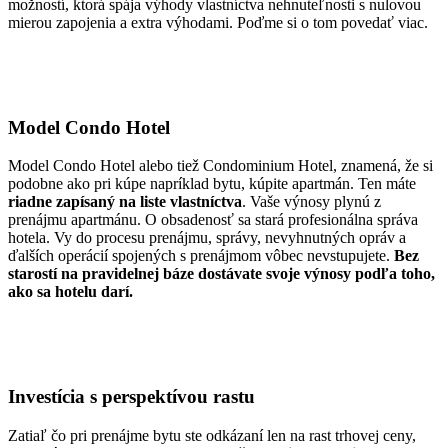
možností, ktorá spája výhody vlastníctva nehnuteľnosti s nulovou
mierou zapojenia a extra výhodami. Poďme si o tom povedať viac.
Model Condo Hotel
Model Condo Hotel alebo tiež Condominium Hotel, znamená, že si
podobne ako pri kúpe napríklad bytu, kúpite apartmán. Ten máte
riadne zapísaný na liste vlastníctva
. Vaše výnosy plynú z
prenájmu apartmánu. O obsadenosť sa stará profesionálna správa
hotela. Vy do procesu prenájmu, správy, nevyhnutných opráv a
ďalších operácií spojených s prenájmom vôbec nevstupujete.
Bez
starostí na pravidelnej báze dostávate svoje výnosy podľa toho,
ako sa hotelu darí.
Investícia s perspektívou rastu
Zatiaľ čo pri prenájme bytu ste odkázaní len na rast trhovej ceny,