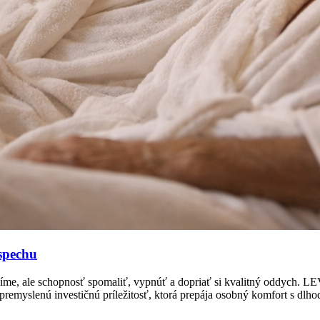
spechu
tníme, ale schopnosť spomaliť, vypnúť a dopriať si kvalitný oddych. 
 premyslenú investičnú príležitosť, ktorá prepája osobný komfort s dl