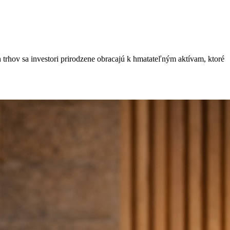
h trhov sa investori prirodzene obracajú k hmatateľným aktívam, ktoré