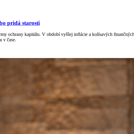
bo pridá starosti
ormy ochrany kapitálu. V období vyššej inflácie a kolísavých finančnýc
u v čase.