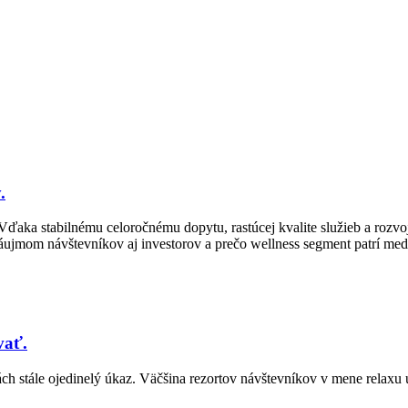
.
ďaka stabilnému celoročnému dopytu, rastúcej kvalite služieb a rozvoju
m záujmom návštevníkov aj investorov a prečo wellness segment patrí me
vať.
ách stále ojedinelý úkaz. Väčšina rezortov návštevníkov v mene relaxu