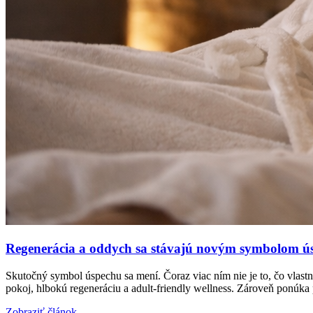
Regenerácia a oddych sa stávajú novým symbolom ú
Skutočný symbol úspechu sa mení. Čoraz viac ním nie je to, čo vlas
pokoj, hlbokú regeneráciu a adult-friendly wellness. Zároveň ponúka
Zobraziť článok