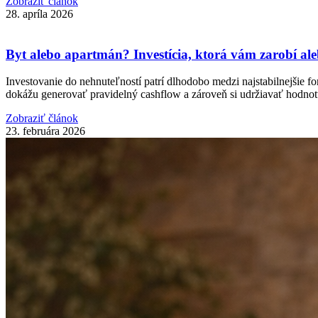
Zobraziť článok
28. apríla 2026
Byt alebo apartmán? Investícia, ktorá vám zarobí ale
Investovanie do nehnuteľností patrí dlhodobo medzi najstabilnejšie f
dokážu generovať pravidelný cashflow a zároveň si udržiavať hodnot
Zobraziť článok
23. februára 2026