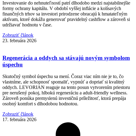
Investovanie do nehnuteľností patrí dlhodobo medzi najstabilnejšie
formy ochrany kapitálu. V období vyššej inflácie a kolísavých
finančných trhov sa investori prirodzene obracajú k hmatateľným
aktívam, ktoré dokážu generovať pravidelný cashflow a zároveň si
udržiavať hodnotu v čase.
Zobraziť článok
23. februára 2026
Regenerácia a oddych sa stávajú novým symbolom
úspechu
Skutočný symbol úspechu sa mení. Čoraz viac ním nie je to, čo
vlastníme, ale schopnosť spomaliť, vypnúť a dopriať si kvalitný
oddych. LEVORIAN reaguje na tento posun vytvorením priestoru
pre nerušený pokoj, hlbokú regeneráciu a adult-friendly wellness.
Zároveň ponúka premyslenú investičnú príležitosť, ktorá prepája
osobný komfort s dlhodobou hodnotou.
Zobraziť článok
17. februára 2026