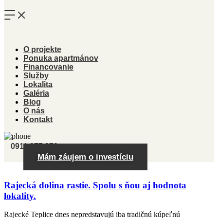
O projekte
Ponuka apartmánov
Financovanie
Služby
Lokalita
Galéria
Blog
O nás
Kontakt
0911 277 870
Mám záujem o investíciu
Rajecká dolina rastie. Spolu s ňou aj hodnota
lokality.
Rajecké Teplice dnes nepredstavujú iba tradičnú kúpeľnú