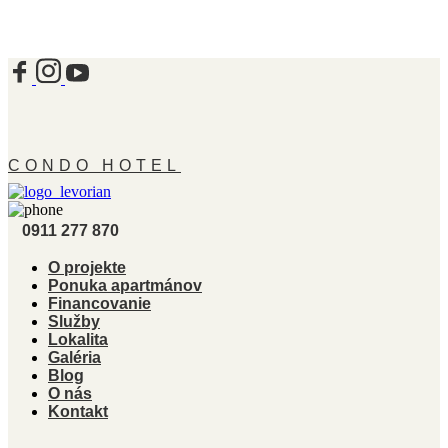
CONDO HOTEL
0911 277 870
O projekte
Ponuka apartmánov
Financovanie
Služby
Lokalita
Galéria
Blog
O nás
Kontakt