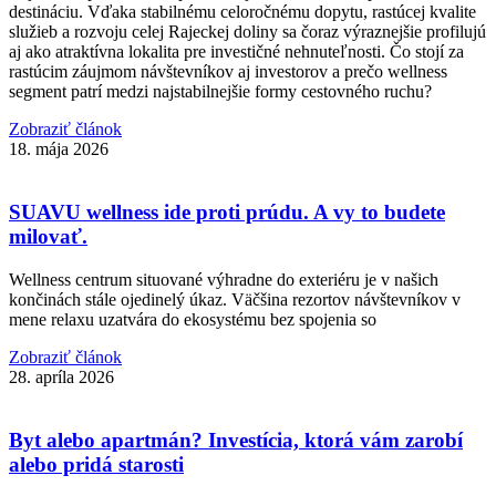
destináciu. Vďaka stabilnému celoročnému dopytu, rastúcej kvalite
služieb a rozvoju celej Rajeckej doliny sa čoraz výraznejšie profilujú
aj ako atraktívna lokalita pre investičné nehnuteľnosti. Čo stojí za
rastúcim záujmom návštevníkov aj investorov a prečo wellness
segment patrí medzi najstabilnejšie formy cestovného ruchu?
Zobraziť článok
18. mája 2026
SUAVU wellness ide proti prúdu. A vy to budete
milovať.
Wellness centrum situované výhradne do exteriéru je v našich
končinách stále ojedinelý úkaz. Väčšina rezortov návštevníkov v
mene relaxu uzatvára do ekosystému bez spojenia so
Zobraziť článok
28. apríla 2026
Byt alebo apartmán? Investícia, ktorá vám zarobí
alebo pridá starosti