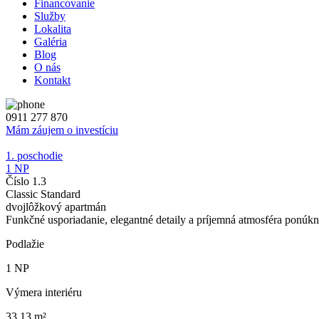
Financovanie
Služby
Lokalita
Galéria
Blog
O nás
Kontakt
0911 277 870
Mám záujem o investíciu
1. poschodie
1 NP
Číslo 1.3
Classic Standard
dvojlôžkový apartmán
Funkčné usporiadanie, elegantné detaily a príjemná atmosféra ponúkn
Podlažie
1 NP
Výmera interiéru
33.13 m²