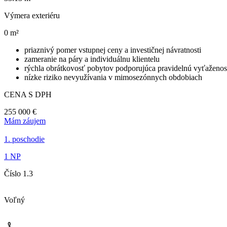
Výmera exteriéru
0 m²
priaznivý pomer vstupnej ceny a investičnej návratnosti
zameranie na páry a individuálnu klientelu
rýchla obrátkovosť pobytov podporujúca pravidelnú vyťaženo
nízke riziko nevyužívania v mimosezónnych obdobiach
CENA S DPH
255 000 €
Mám záujem
1. poschodie
1 NP
Číslo 1.3
Voľný