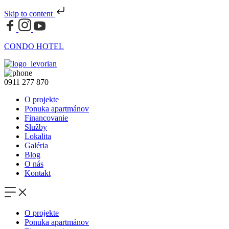
Skip to content
CONDO HOTEL
0911 277 870
O projekte
Ponuka apartmánov
Financovanie
Služby
Lokalita
Galéria
Blog
O nás
Kontakt
O projekte
Ponuka apartmánov