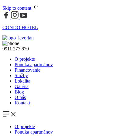
Skip to content
CONDO HOTEL
0911 277 870
O projekte
Ponuka apartmánov
Financovanie
Služby
Lokalita
Galéria
Blog
O nás
Kontakt
O projekte
Ponuka apartmánov