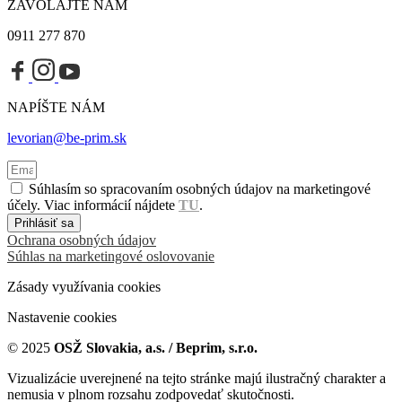
ZAVOLAJTE NÁM
0911 277 870
NAPÍŠTE NÁM
levorian@be-prim.sk
Súhlasím so spracovaním osobných údajov na marketingové
účely. Viac informácií nájdete
TU
.
Prihlásiť sa
Ochrana osobných údajov
Súhlas na marketingové oslovovanie
Zásady využívania cookies
Nastavenie cookies
© 2025
OSŽ Slovakia, a.s. / Beprim, s.r.o.
Vizualizácie uverejnené na tejto stránke majú ilustračný charakter a
nemusia v plnom rozsahu zodpovedať skutočnosti.