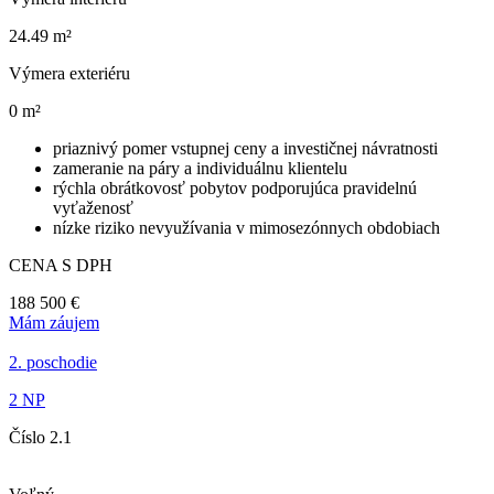
24.49 m²
Výmera exteriéru
0 m²
priaznivý pomer vstupnej ceny a investičnej návratnosti
zameranie na páry a individuálnu klientelu
rýchla obrátkovosť pobytov podporujúca pravidelnú
vyťaženosť
nízke riziko nevyužívania v mimosezónnych obdobiach
CENA S DPH
188 500 €
Mám záujem
2. poschodie
2 NP
Číslo 2.1