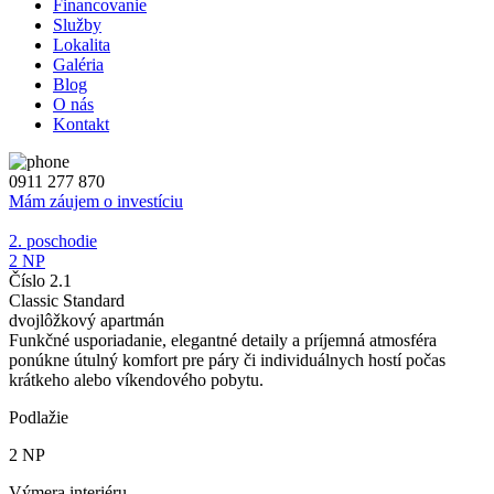
Financovanie
Služby
Lokalita
Galéria
Blog
O nás
Kontakt
0911 277 870
Mám záujem o investíciu
2. poschodie
2 NP
Číslo 2.1
Classic Standard
dvojlôžkový apartmán
Funkčné usporiadanie, elegantné detaily a príjemná atmosféra
ponúkne útulný komfort pre páry či individuálnych hostí počas
krátkeho alebo víkendového pobytu.
Podlažie
2 NP
Výmera interiéru