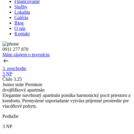
Financovanie
Služby
Lokalita
Galéria
Blog
O nás
Kontakt
0911 277 870
Mám záujem o investíciu
3. poschodie
3 NP
Číslo 3.25
Junior suite Premium
dvojlôžkový apartmán
Elegantne navrhnutý apartmán ponúka harmonický pocit priestoru a
komfortu. Premyslené usporiadanie vytvára príjemné prostredie pre
viacdňové pobyty.
Podlažie
3 NP