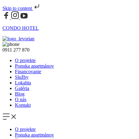
Skip to content
CONDO HOTEL
0911 277 870
O projekte
Ponuka apartmánov
Financovanie
Služby
Lokalita
Galéria
Blog
O nás
Kontakt
O projekte
Ponuka apartmánov