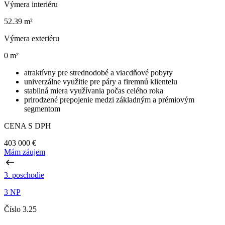
Výmera interiéru
52.39 m²
Výmera exteriéru
0 m²
atraktívny pre strednodobé a viacdňové pobyty
univerzálne využitie pre páry a firemnú klientelu
stabilná miera využívania počas celého roka
prirodzené prepojenie medzi základným a prémiovým
segmentom
CENA S DPH
403 000 €
Mám záujem
3. poschodie
3 NP
Číslo 3.25