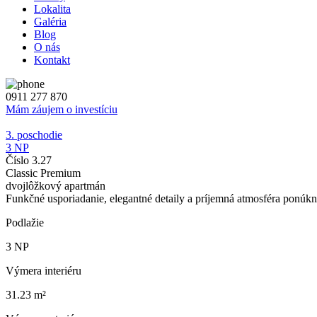
Lokalita
Galéria
Blog
O nás
Kontakt
0911 277 870
Mám záujem o investíciu
3. poschodie
3 NP
Číslo 3.27
Classic Premium
dvojlôžkový apartmán
Funkčné usporiadanie, elegantné detaily a príjemná atmosféra ponúkn
Podlažie
3 NP
Výmera interiéru
31.23 m²