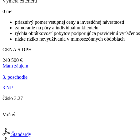
Výmera exteriéru
0 m²
priaznivý pomer vstupnej ceny a investičnej návratnosti
zameranie na páry a individuálnu klientelu
rýchla obrátkovosť pobytov podporujúca pravidelnú vyťaženo
nízke riziko nevyužívania v mimosezónnych obdobiach
CENA S DPH
240 500 €
Mám záujem
3. poschodie
3 NP
Číslo 3.27
Voľný
Štandardy