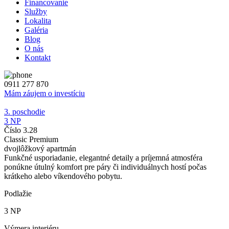
Financovanie
Služby
Lokalita
Galéria
Blog
O nás
Kontakt
0911 277 870
Mám záujem o investíciu
3. poschodie
3 NP
Číslo 3.28
Classic Premium
dvojlôžkový apartmán
Funkčné usporiadanie, elegantné detaily a príjemná atmosféra
ponúkne útulný komfort pre páry či individuálnych hostí počas
krátkeho alebo víkendového pobytu.
Podlažie
3 NP
Výmera interiéru