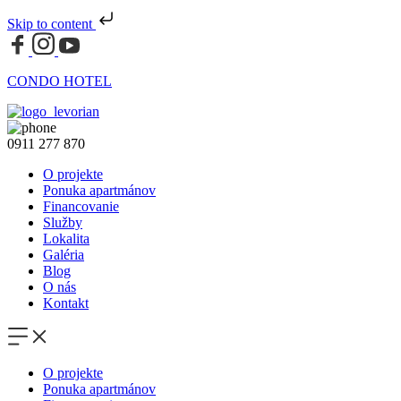
Skip to content
CONDO HOTEL
0911 277 870
O projekte
Ponuka apartmánov
Financovanie
Služby
Lokalita
Galéria
Blog
O nás
Kontakt
O projekte
Ponuka apartmánov