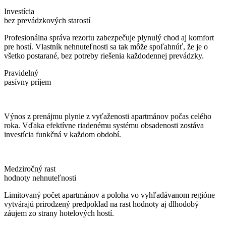
Investícia
bez prevádzkových starostí
Profesionálna správa rezortu zabezpečuje plynulý chod aj komfort
pre hostí. Vlastník nehnuteľnosti sa tak môže spoľahnúť, že je o
všetko postarané, bez potreby riešenia každodennej prevádzky.
Pravidelný
pasívny príjem
Výnos z prenájmu plynie z vyťaženosti apartmánov počas celého
roka. Vďaka efektívne riadenému systému obsadenosti zostáva
investícia funkčná v každom období.
Medziročný rast
hodnoty nehnuteľnosti
Limitovaný počet apartmánov a poloha vo vyhľadávanom regióne
vytvárajú prirodzený predpoklad na rast hodnoty aj dlhodobý
záujem zo strany hotelových hostí.