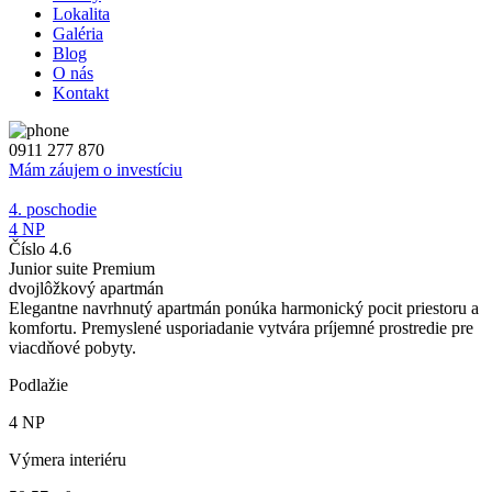
Lokalita
Galéria
Blog
O nás
Kontakt
0911 277 870
Mám záujem o investíciu
4. poschodie
4 NP
Číslo 4.6
Junior suite Premium
dvojlôžkový apartmán
Elegantne navrhnutý apartmán ponúka harmonický pocit priestoru a
komfortu. Premyslené usporiadanie vytvára príjemné prostredie pre
viacdňové pobyty.
Podlažie
4 NP
Výmera interiéru