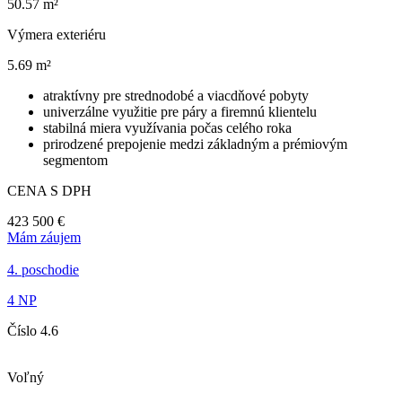
50.57 m²
Výmera exteriéru
5.69 m²
atraktívny pre strednodobé a viacdňové pobyty
univerzálne využitie pre páry a firemnú klientelu
stabilná miera využívania počas celého roka
prirodzené prepojenie medzi základným a prémiovým
segmentom
CENA S DPH
423 500 €
Mám záujem
4. poschodie
4 NP
Číslo 4.6
Voľný