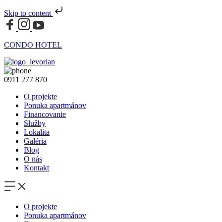
Skip to content
CONDO HOTEL
0911 277 870
O projekte
Ponuka apartmánov
Financovanie
Služby
Lokalita
Galéria
Blog
O nás
Kontakt
O projekte
Ponuka apartmánov