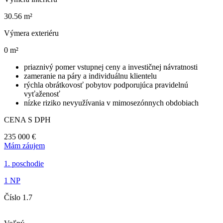
30.56 m²
Výmera exteriéru
0 m²
priaznivý pomer vstupnej ceny a investičnej návratnosti
zameranie na páry a individuálnu klientelu
rýchla obrátkovosť pobytov podporujúca pravidelnú
vyťaženosť
nízke riziko nevyužívania v mimosezónnych obdobiach
CENA S DPH
235 000 €
Mám záujem
1. poschodie
1 NP
Číslo 1.7