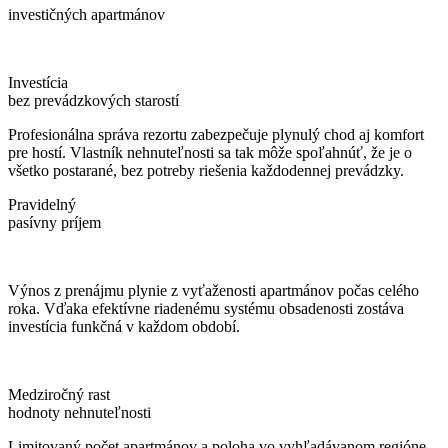
investičných apartmánov
Investícia
bez prevádzkových starostí
Profesionálna správa rezortu zabezpečuje plynulý chod aj komfort
pre hostí. Vlastník nehnuteľnosti sa tak môže spoľahnúť, že je o
všetko postarané, bez potreby riešenia každodennej prevádzky.
Pravidelný
pasívny príjem
Výnos z prenájmu plynie z vyťaženosti apartmánov počas celého
roka. Vďaka efektívne riadenému systému obsadenosti zostáva
investícia funkčná v každom období.
Medziročný rast
hodnoty nehnuteľnosti
Limitovaný počet apartmánov a poloha vo vyhľadávanom regióne