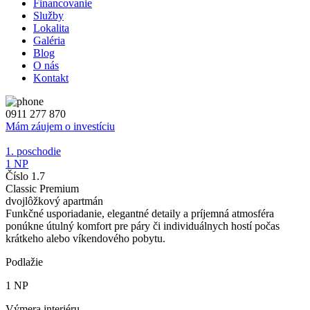
Financovanie
Služby
Lokalita
Galéria
Blog
O nás
Kontakt
0911 277 870
Mám záujem o investíciu
1. poschodie
1 NP
Číslo 1.7
Classic Premium
dvojlôžkový apartmán
Funkčné usporiadanie, elegantné detaily a príjemná atmosféra
ponúkne útulný komfort pre páry či individuálnych hostí počas
krátkeho alebo víkendového pobytu.
Podlažie
1 NP
Výmera interiéru